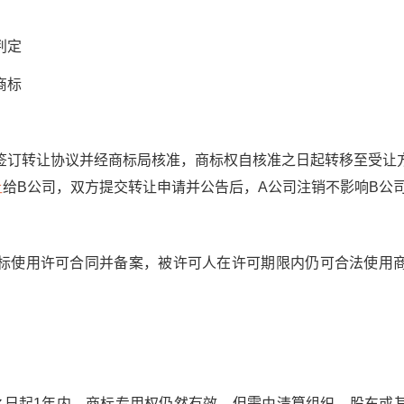
判定
商标
转让协议并经商标局核准，商标权自核准之日起转移至受让
让
给B公司，双方提交转让申请并公告后，A公司注销不影响B公
使用许可合同并备案，被许可人在许可期限内仍可合法使用商
起1年内，商标专用权仍然有效，但需由清算组织、股东或