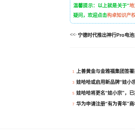
温馨提示：以上就是关于“
地
疑问，欢迎点击
构卓知识产
宁德时代推出神行Pro电
上善黄金与金雅福集团签署
1
娃哈哈或启用新品牌“娃小
3
娃哈哈将更名“娃小宗”，
5
华为申请注册“有为青年”商
7