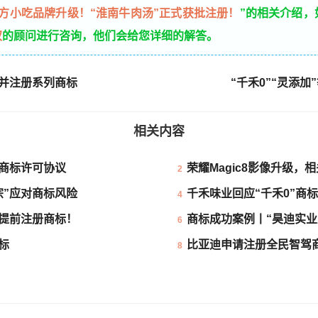
方小吃品牌升级！“淮南牛肉汤”正式获批注册！
”的相关介绍，
权
的顾问进行咨询，他们会给您详细的解答。
池并注册系列商标
“千禾0”“灵添
相关内容
商标许可协议
荣耀Magic8影像升级，
2
宗”应对商标风险
千禾味业回应“千禾0”商
4
已提前注册商标！
商标成功案例丨“昊迪实业
6
标
比亚迪申请注册全民智驾
8